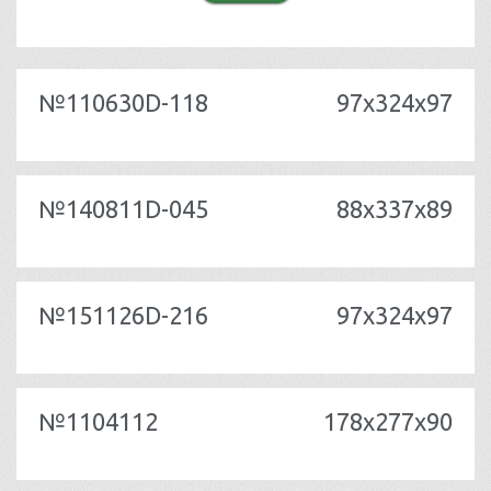
№110630D-118
97x324x97
№140811D-045
88x337x89
№151126D-216
97x324x97
№1104112
178x277x90