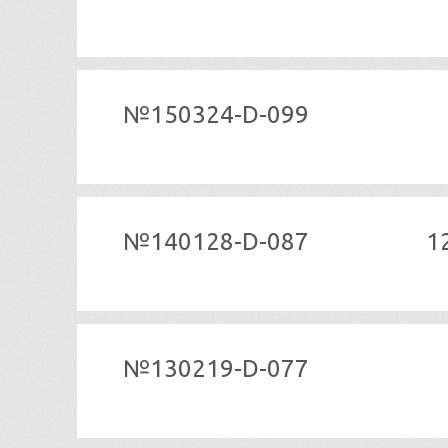
№150324-D-099
№140128-D-087
1
№130219-D-077