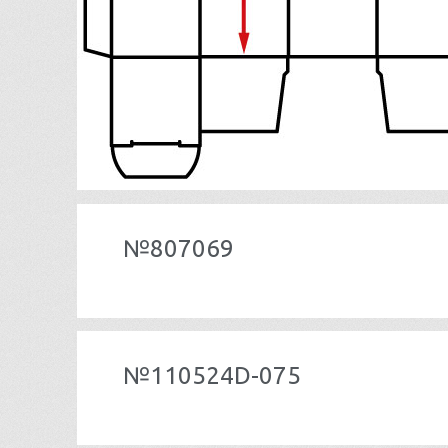
№807069
№110524D-075