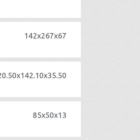
142x267x67
20.50x142.10x35.50
85x50x13