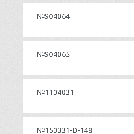
№904064
№904065
№1104031
№150331-D-148