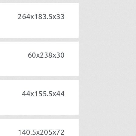
264x183.5x33
60x238x30
44x155.5x44
140.5x205x72