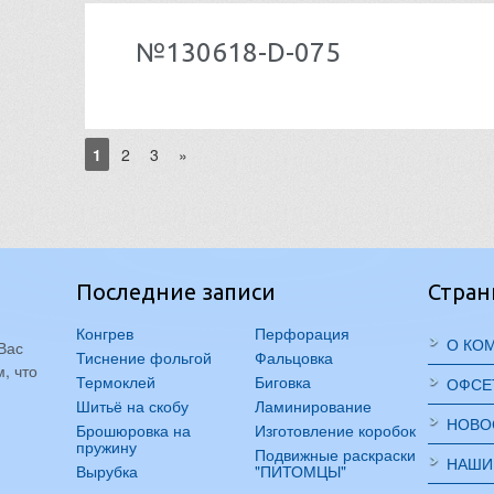
№130618-D-075
1
2
3
»
Последние записи
Стра
Конгрев
Перфорация
О КО
Вас
Тиснение фольгой
Фальцовка
, что
Термоклей
Биговка
ОФСЕ
Шитьё на скобу
Ламинирование
НОВО
Брошюровка на
Изготовление коробок
пружину
Подвижные раскраски
НАШИ
Вырубка
"ПИТОМЦЫ"