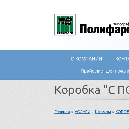
О КОМПАНИИ
КОНТ
Прайс лист для печ
Коробка "С 
Главная
»
УСЛУГИ
»
Штампы
»
КОРО