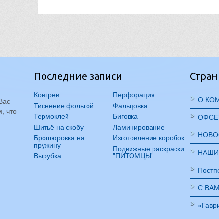
Последние записи
Стра
Конгрев
Перфорация
О КО
Вас
Тиснение фольгой
Фальцовка
, что
Термоклей
Биговка
ОФСЕ
Шитьё на скобу
Ламинирование
НОВО
Брошюровка на
Изготовление коробок
пружину
Подвижные раскраски
НАШИ
Вырубка
"ПИТОМЦЫ"
Постп
С ВА
«Гавр