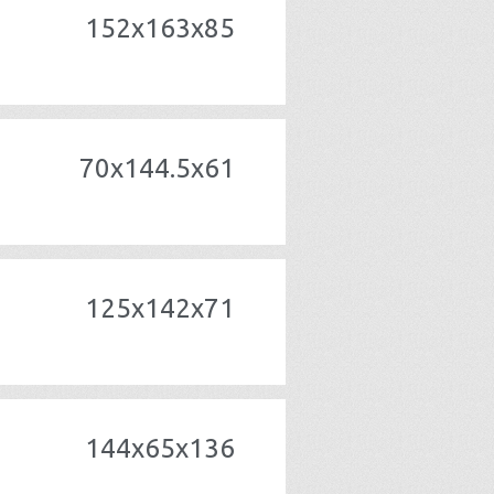
152x163x85
70x144.5x61
125x142x71
144x65x136