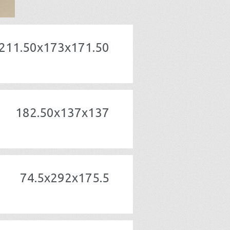
211.50x173x171.50
182.50x137x137
74.5x292x175.5