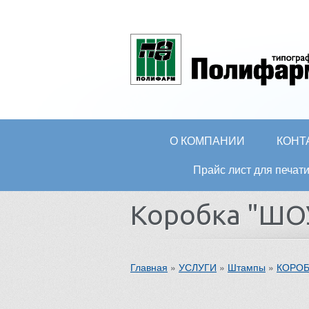
О КОМПАНИИ
КОНТ
Прайс лист для печ
Коробка "ШО
Главная
»
УСЛУГИ
»
Штампы
»
КОРО