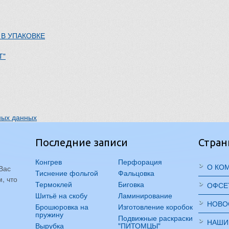
 В УПАКОВКЕ
Т"
ных данных
Последние записи
Стра
Конгрев
Перфорация
О КО
Вас
Тиснение фольгой
Фальцовка
, что
Термоклей
Биговка
ОФСЕ
Шитьё на скобу
Ламинирование
НОВО
Брошюровка на
Изготовление коробок
пружину
Подвижные раскраски
НАШИ
Вырубка
"ПИТОМЦЫ"