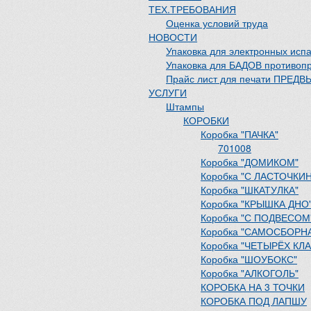
ТЕХ.ТРЕБОВАНИЯ
Оценка условий труда
НОВОСТИ
Упаковка для электронных исп
Упаковка для БАДОВ противоп
Прайс лист для печати ПРЕД
УСЛУГИ
Штампы
КОРОБКИ
Коробка "ПАЧКА"
701008
Коробка "ДОМИКОМ"
Коробка "С ЛАСТОЧК
Коробка "ШКАТУЛКА"
Коробка "КРЫШКА ДНО
Коробка "С ПОДВЕСОМ
Коробка "САМОСБОРН
Коробка "ЧЕТЫРЁХ К
Коробка "ШОУБОКС"
Коробка "АЛКОГОЛЬ"
КОРОБКА НА 3 ТОЧКИ
КОРОБКА ПОД ЛАПШУ